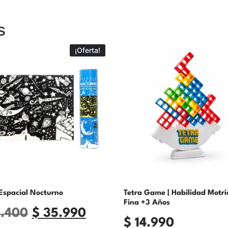
s
¡Oferta!
Espacial Nocturno
Tetra Game | Habilidad Motri
Fina +3 Años
.400
$
35.990
$
14.990