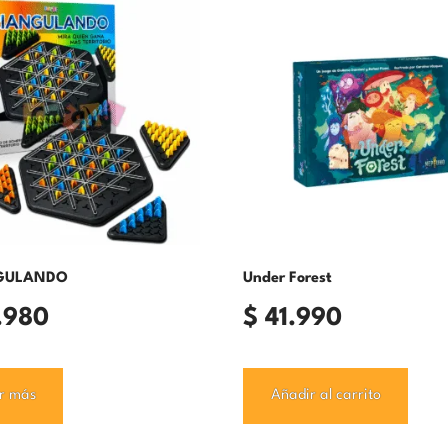
GULANDO
Under Forest
.980
$
41.990
r más
Añadir al carrito