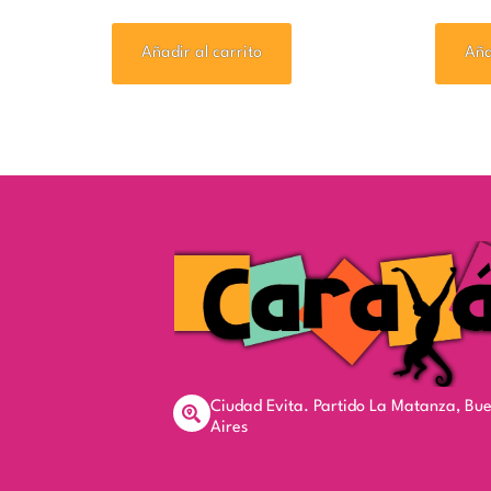
Añadir al carrito
Aña
Ciudad Evita. Partido La Matanza, Bu
Aires