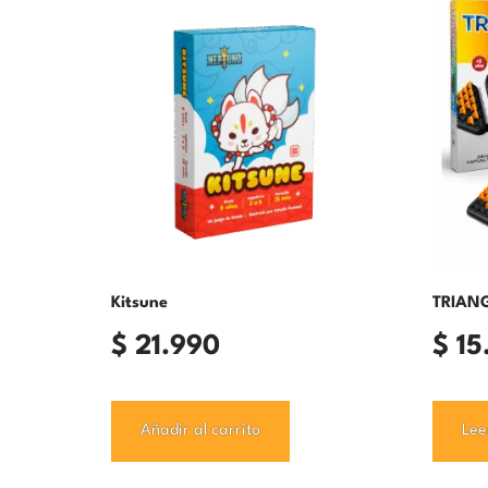
Kitsune
TRIAN
$
21.990
$
15
Añadir al carrito
Lee