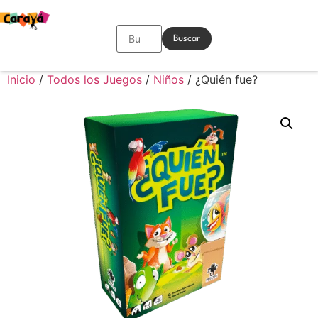
Buscar
Inicio
/
Todos los Juegos
/
Niños
/ ¿Quién fue?