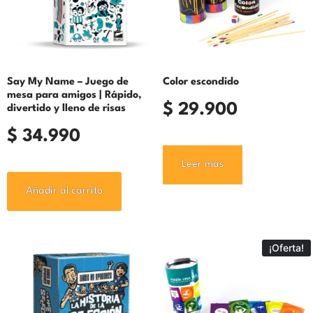
Say My Name – Juego de
Color escondido
mesa para amigos | Rápido,
$
29.900
divertido y lleno de risas
$
34.990
Leer más
Añadir al carrito
¡Oferta!