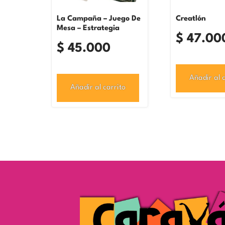
La Campaña – Juego De
Creatlón
Mesa – Estrategia
$
47.00
$
45.000
Añadir al c
Añadir al carrito