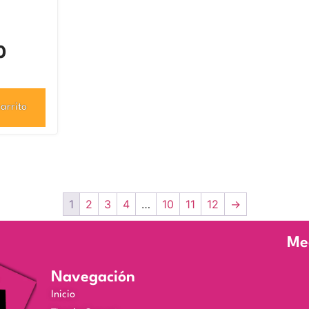
0
arrito
1
2
3
4
…
10
11
12
→
Me
Navegación
Inicio