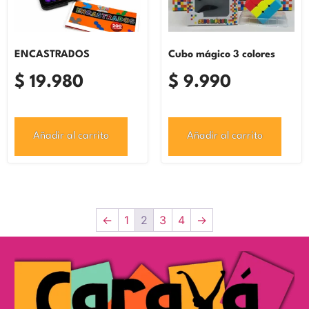
ENCASTRADOS
Cubo mágico 3 colores
$
19.980
$
9.990
Añadir al carrito
Añadir al carrito
←
1
2
3
4
→